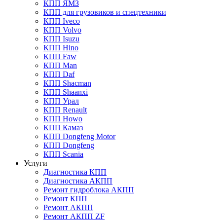
КПП ЯМЗ
КПП для грузовиков и спецтехники
КПП Iveco
КПП Volvo
КПП Isuzu
КПП Hino
КПП Faw
КПП Man
КПП Daf
КПП Shacman
КПП Shaanxi
КПП Урал
КПП Renault
КПП Howo
КПП Камаз
КПП Dongfeng Motor
КПП Dongfeng
КПП Scania
Услуги
Диагностика КПП
Диагностика АКПП
Ремонт гидроблока АКПП
Ремонт КПП
Ремонт АКПП
Ремонт АКПП ZF